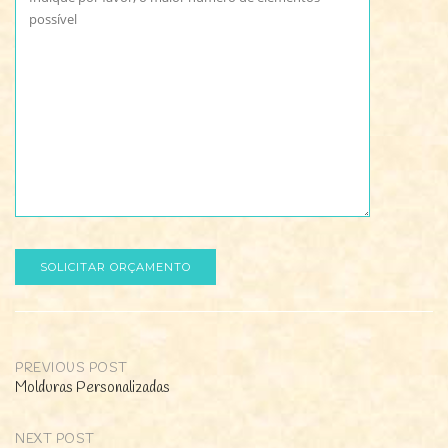
PREVIOUS POST
Molduras Personalizadas
Post
navigation
NEXT POST